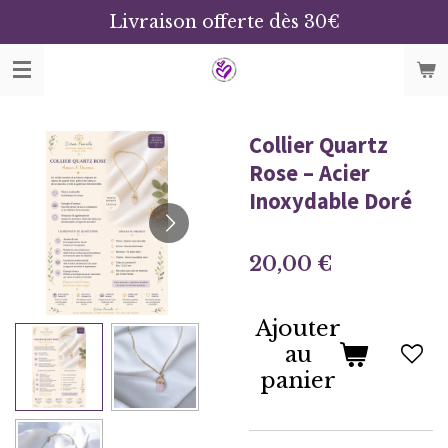
Livraison offerte dès 30€
Passer
au
contenu
principal
Collier Quartz
Rose – Acier
Inoxydable Doré
20,00 €
Ajouter
au
panier