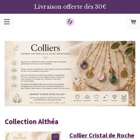
Livraison offerte dès 30€
Passer
au
contenu
principal
Collection Althéa
Collier Cristal de Roche