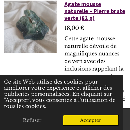
Agate mousse
naturelle – Pierre brute
verte (82 g)
18,00 €
Cette agate mousse
naturelle dévoile de
magnifiques nuances
de vert avec des
inclusions rappelant la
mousse ou de petits
Ce site Web utilise des cookies pour
paysages naturels.
améliorer votre expérience et afficher des
Chaque pierre possède
publicités personnalisées. En cliquant sur
un motif unique formé
"Accepter", vous consentez à l'utilisation de
tous les cookies.
au cœur de la Terre.
Appréciée pour son
Refuser
Accepter
E-mail
Facebook
WhatsApp
aspect naturel et