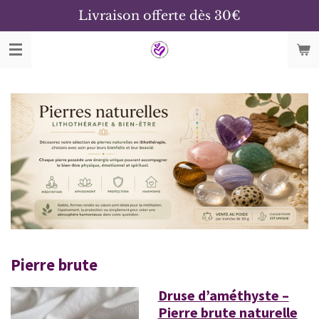
Livraison offerte dès 30€
Passer
au
contenu
principal
Pierre brute
Druse d’améthyste –
Pierre brute naturelle