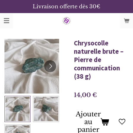
Livraison offerte dès 30€
Passer
au
contenu
principal
Chrysocolle
naturelle brute –
Pierre de
communication
(38 g)
14,00 €
Ajouter
au
panier