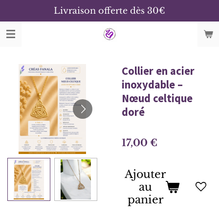
Livraison offerte dès 30€
Passer
au
contenu
principal
Collier en acier
inoxydable –
Nœud celtique
doré
17,00 €
Ajouter
au
panier