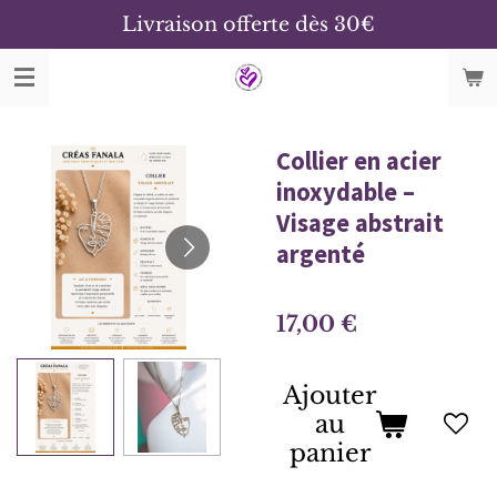
Livraison offerte dès 30€
Passer
au
contenu
principal
Collier en acier
inoxydable –
Visage abstrait
argenté
17,00 €
Ajouter
au
panier