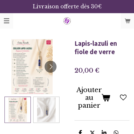
Livraison offerte dès 30€
Passer
au
contenu
principal
Lapis-lazuli en
fiole de verre
20,00 €
Ajouter
au
panier