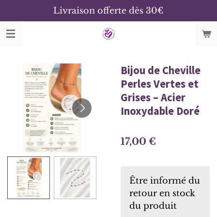
Livraison offerte dès 30€
Passer
au
contenu
principal
Bijou de Cheville
Perles Vertes et
Grises – Acier
Inoxydable Doré
17,00 €
Être informé du
retour en stock
du produit