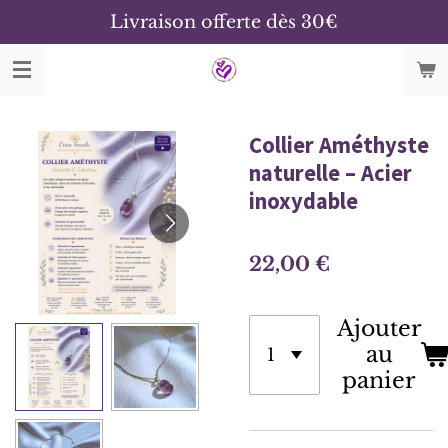
Livraison offerte dès 30€
Passer
au
contenu
principal
Collier Améthyste
naturelle – Acier
inoxydable
22,00 €
Ajouter
au
panier