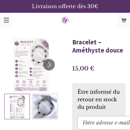
Livraison offerte dès 30€
Passer
au
contenu
principal
Bracelet –
Améthyste douce
15,00 €
Être informé du
retour en stock
du produit