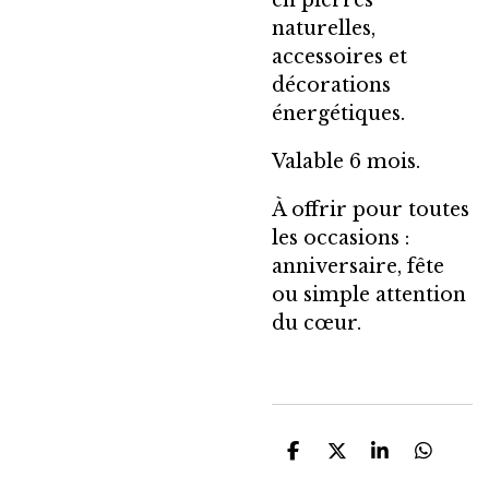
en pierres
naturelles,
accessoires et
décorations
énergétiques.
Valable 6 mois.
À offrir pour toutes
les occasions :
anniversaire, fête
ou simple attention
du cœur.
P
P
P
P
a
a
a
a