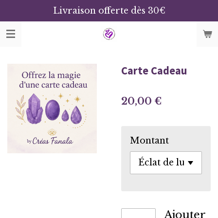
Livraison offerte dès 30€
Passer
au
contenu
principal
Carte Cadeau
20,00 €
Montant
Ajouter