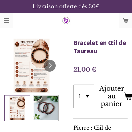
Livraison offerte dès 30€
Passer
au
contenu
principal
Bracelet en Œil de
Taureau
21,00 €
Ajouter
au
panier
Pierre : Œil de