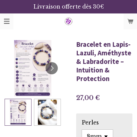
Livraison offerte dès 30€
Passer
au
contenu
principal
Bracelet en Lapis-
Lazuli, Améthyste
& Labradorite –
Intuition &
Protection
27,00 €
Perles